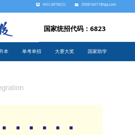
200816017@qq.com
뀰
0451-88708222
낂
6823
国家统招代码：
升本
单考单招
大赛大奖
国家助学
升本
单考单招
大赛大奖
国家助学
egration